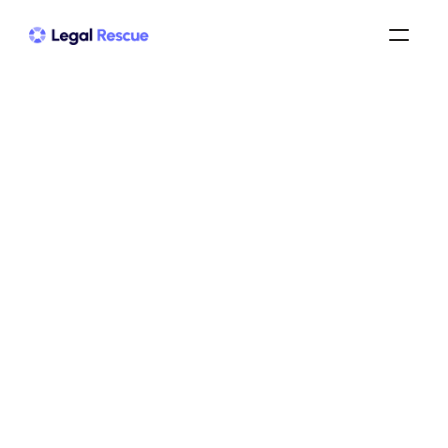
Déclaration de TVA 
pendant un redressement 
judiciaire : vos droits
redressement judiciaire
/
redressement judiciaire pour une entreprise
/