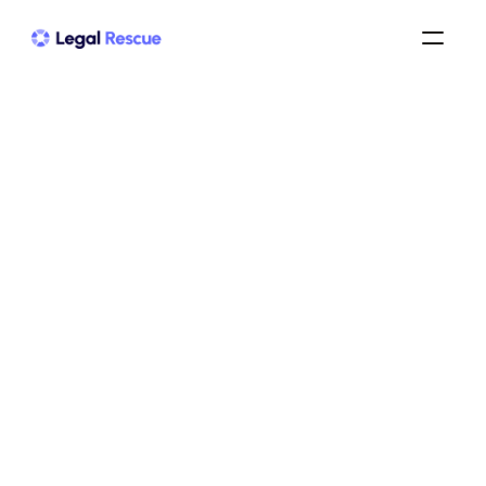
Société en redressement 
judiciaire ? Vérifiez-le en 3 
étapes simples
redressement judiciaire
/
redressement judiciaire pour une entreprise
/