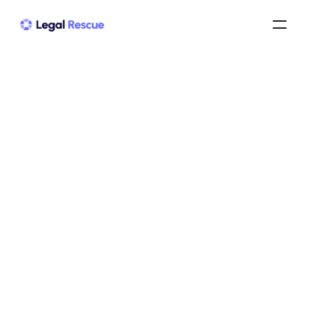
Dépôt de bilan : quelles 
conséquences pour les 
salariés ? Réponses claires
dépôt de bilan
/
prime de licenciement après un dépôt de bilan
/