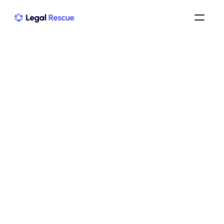
Calcul indemnité 
licenciement après dépôt 
de bilan : guide complet
dépôt de bilan
/
prime de licenciement après un dépôt de bilan
/