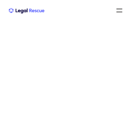
Faillite personnelle : 
définition juridique claire et 
exemples utiles
faillite personnelle
/
faillite personnelle définition juridique
/