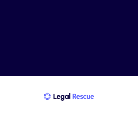
proprem
ent.
Se Faire Rappeler
Expertises
Modèle & templates
A propos
Trouver un avocat