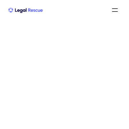
Exemples de cessation de 
paiement : 4 cas concrets
Cessation de Paiement
/
exemple de situation de cessation de paiement
/
Exemple de situation de 
cessation de 