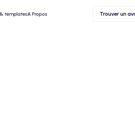
Trouver un av
 & templates
A Propos
 dépôt de bilan : sanc
solutions